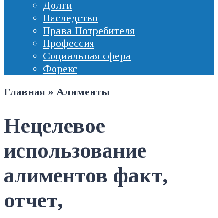
Долги
Наследство
Права Потребителя
Профессия
Социальная сфера
Форекс
Главная
»
Алименты
Нецелевое
использование
алиментов факт,
отчет,