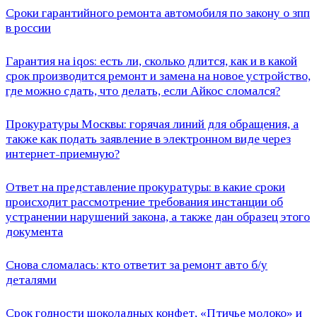
Сроки гарантийного ремонта автомобиля по закону о зпп
в россии
Гарантия на iqos: есть ли, сколько длится, как и в какой
срок производится ремонт и замена на новое устройство,
где можно сдать, что делать, если Айкос сломался?
Прокуратуры Москвы: горячая линий для обращения, а
также как подать заявление в электронном виде через
интернет-приемную?
Ответ на представление прокуратуры: в какие сроки
происходит рассмотрение требования инстанции об
устранении нарушений закона, а также дан образец этого
документа
Снова сломалась: кто ответит за ремонт авто б/у
деталями
Срок годности шоколадных конфет, «Птичье молоко» и