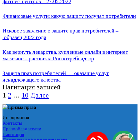
фитнес-центров – 27.05.2022
Финансовые услуги: какую защиту получат потребители
Исковое заявление о защите прав потребителей –
образец 2022 года
Как вернуть лекарства, купленные онлайн в интернет
магазине – рассказал Роспотребнадзор
Защита прав потребителей — оказание услуг
ненадлежащего качества
Пагинация записей
1
2
…
10
Далее
Информация
Контакты
Правообладателям
Навигация
Политика конфиденциальности