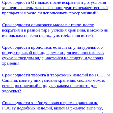
Срок годности Отипакас после вскрытия и до: условия
хранения капель, также как определить некачественный
препарат и можно ли использовать просроченный?
Срок годности оливкового масла в стекле, после
вскрытия и в разной таре: условия хранения, и можно ли
использовать, если период употребления истек?
Срок годности прополиса: есть ли он у натурального
продукта, какой период времени для пчелиного клея в
сухом и твердом виде, настойки на спирту, и условия
хранения
Срок годности творога и творожных изделий по ГОСТ и
СанПин: какие у них условия хранения, сколько можно
есть просроченный продукт, какова опасность для
здоровья?
Срок годности хлеба: условия и время хранения по
ГОСТу подобных изделий, включая ржаную выпечку,