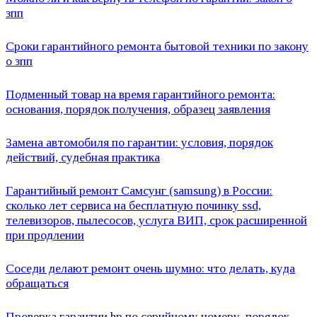
зпп
Сроки гарантийного ремонта бытовой техники по закону
о зпп
Подменный товар на время гарантийного ремонта:
основания, порядок получения, образец заявления
Замена автомобиля по гарантии: условия, порядок
действий, судебная практика
Гарантийный ремонт Самсунг (samsung) в России:
сколько лет сервиса на бесплатную починку ssd,
телевизоров, пылесосов, услуга ВИП, срок расширенной
при продлении
Соседи делают ремонт очень шумно: что делать, куда
обращаться
Проверка гарантии hp по серийному номеру, порядок