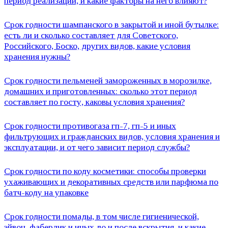
период реализации, и какие факторы на него влияют?
Срок годности шампанского в закрытой и иной бутылке:
есть ли и сколько составляет для Советского,
Российского, Боско, других видов, какие условия
хранения нужны?
Срок годности пельменей замороженных в морозилке,
домашних и приготовленных: сколько этот период
составляет по госту, каковы условия хранения?
Срок годности противогаза гп-7, гп-5 и иных
фильтрующих и гражданских видов, условия хранения и
эксплуатации, и от чего зависит период службы?
Срок годности по коду косметики: способы проверки
ухаживающих и декоративных средств или парфюма по
батч-коду на упаковке
Срок годности помады, в том числе гигиенической,
эйвон, фаберлик и иных до и после вскрытия, и какие