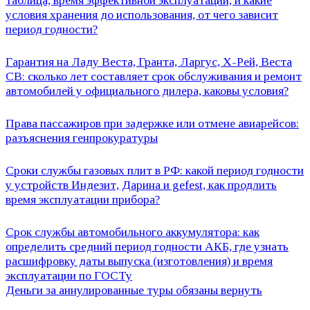
таблица, время эффективной эксплуатации, и какие
условия хранения до использования, от чего зависит
период годности?
Гарантия на Ладу Веста, Гранта, Ларгус, Х-Рей, Веста
СВ: сколько лет составляет срок обслуживания и ремонт
автомобилей у официального дилера, каковы условия?
Права пассажиров при задержке или отмене авиарейсов:
разъяснения генпрокуратуры
Сроки службы газовых плит в РФ: какой период годности
у устройств Индезит, Дарина и gefest, как продлить
время эксплуатации прибора?
Срок службы автомобильного аккумулятора: как
определить средний период годности АКБ, где узнать
расшифровку даты выпуска (изготовления) и время
эксплуатации по ГОСТу
Деньги за аннулированные туры обязаны вернуть