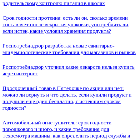
родительскому контролю питания в школах
Срок годности протеина: есть ли он, сколько времени
составляет после вскрытия упаковки, употреблять ли,
если истек, какие условия хранения продукта?
Роспотребнадзор разработал новые санитарно-
эпидемиологические требования для магазинов и рынков
Роспотребнадзор уточнил какие лекарств нельзя купить
через интернет
Просроченный товар в Пятерочке по акции или нет:
можно ли вернуть и что делать, если купили продукт и
получили еще один бесплатно, с истекшим сроком
годности?
Автомобильный огнетушитель: срок годности
порошкового и иного, и какие требования для
техосмотра машины, как определить период службы и