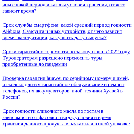
иных: какой период и каковы условия хранения, от чего
зависит время?
Срок службы смартфона: какой средний период годности
Айфона, Самсунга и иных устройств, от чего зависит
время эксплуатации, как узнать дату выпуска?
Сроки гарантийного ремонта по закону о зпп в 2022 году
Туроператорам разрешено переносить туры,
приобретенные до пандемии
Проверка гарантии huawei по серийному номеру и имей,
и сколько длится гарантийное обслуживание и ремонт
телефонов, их аккумуляторов, иной техники Хуавей в
России?
Срок годности сливочного масла по гостам в
зависимости от фасовки и вида, условия и время
хранения данного продукта в пачках или в иной упаковке