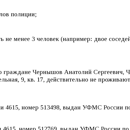
лов полиции;
ь не менее 3 человек (например: двое сосед
о граждане Чернышов Анатолий Сергеевич, 
ьная, 9, кв. 17, действительно не проживают 
ии 4615, номер 513498, выдан УФМС России по
и 4615, номер 512769, выдан УФМС России по 