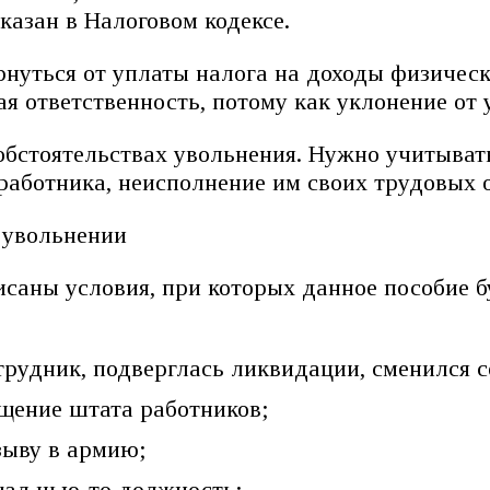
казан в Налоговом кодексе.
рнуться от уплаты налога на доходы физичес
 ответственность, потому как уклонение от у
стоятельствах увольнения. Нужно учитывать,
работника, неисполнение им своих трудовых об
исаны условия, при которых данное пособие б
отрудник, подверглась ликвидации, сменился
ащение штата работников;
зыву в армию;
щал чью-то должность;