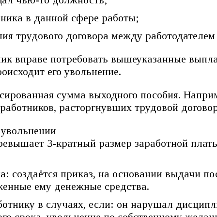
ника в данной сфере работы;
ия трудового договора между работодателем 
ник вправе потребовать вышеуказанные выпла
оисходит его увольнение.
сированная сумма выходного пособия. Наприм
работников, расторгнувших трудовой договор
ревышает 3-кратный размер заработной платы
а: создаётся приказ, на основании выдачи по
женные ему денежные средства.
отнику в случаях, если: он нарушал дисципл
ого срока, увольнение по собственному жела