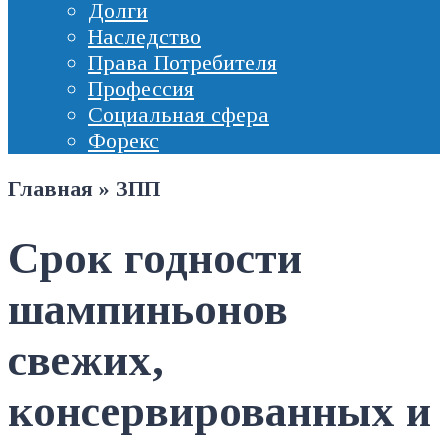
Долги
Наследство
Права Потребителя
Профессия
Социальная сфера
Форекс
Главная
»
ЗПП
Срок годности
шампиньонов
свежих,
консервированных и