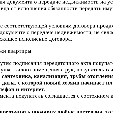
ния документа о передаче недвижимости на у
авца от исполнения обязанности передать иму
е соответствующей условиям договора продаж
в документе о передаче недвижимости, не явл
ежащее исполнение договора.
путем подписания передаточного акта покупат
купке жилого помещения с рук, покупатель
в 
 сантехника, канализация, трубы отопления
 даты, с которой новый хозяин начинает п
лефон и интернет
.
мента покупатель соглашается с состоянием к
предъявить продавцу любые претензии, тол