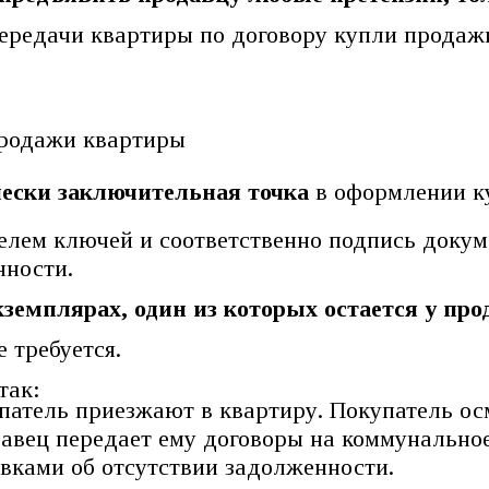
ередачи квартиры по договору купли продажи
чески заключительная точка
в оформлении к
телем ключей и соответственно подпись докуме
нности.
кземплярах, один из которых остается у про
 требуется.
так:
патель приезжают в квартиру. Покупатель осм
давец передает ему договоры на коммунально
авками об отсутствии задолженности.