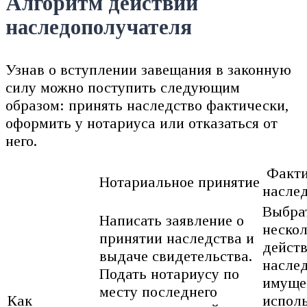
Алгоритм действий
наследополучателя
Узнав о вступлении завещания в законную
силу можно поступить следующим
образом: принять наследство фактически,
оформить у нотариуса или отказаться от
него.
Факти
Нотариальное принятие
насле
Выбра
Написать заявление о
нескол
принятии наследства и
дейст
выдаче свидетельства.
насле
Подать нотариусу по
имуще
месту последнего
Как
исполь