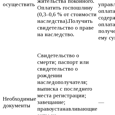
жительства покойного.
осуществить
управл
Оплатить госпошлину
оплата
(0,3–0,6 % от стоимости
содерж
наследства).Получить
оплата
свидетельство о праве
получ
на наследство.
ему су
Свидетельство о
смерти; паспорт или
свидетельство о
рождении
наследополучателя;
выписка с последнего
места регистрации;
Необходимые
завещание;
—
документы
правоустанавливающие