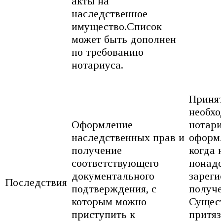
акты на
наследственное
имущество.Список
может быть дополнен
по требованию
нотариуса.
Принят
необх
Оформление
нотар
наследственных прав и
оформ
получение
когда
соответствующего
понад
документального
зареги
Последствия
подтверждения, с
получ
которым можно
Сущес
приступить к
притяз